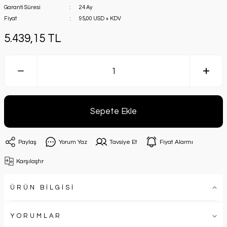
Garanti Süresi
24 Ay
Fiyat
95,00 USD + KDV
5.439,15 TL
Sepete Ekle
Paylaş
Yorum Yaz
Tavsiye Et
Fiyat Alarmı
Karşılaştır
ÜRÜN BİLGİSİ
YORUMLAR