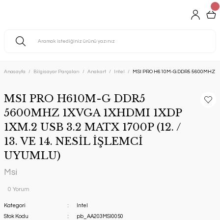
Anasayfa
Bilgisayar Parçaları
Anakart
Intel
MSI PRO H610M-G DDR5 5600MHZ 1XVG
MSI PRO H610M-G DDR5
5600MHZ 1XVGA 1XHDMI 1XDP
1XM.2 USB 3.2 MATX 1700P (12. /
13. VE 14. NESİL İŞLEMCİ
UYUMLU)
Msi
0 Yorum
Kategori
Intel
Stok Kodu
pb_AA203MSI0050