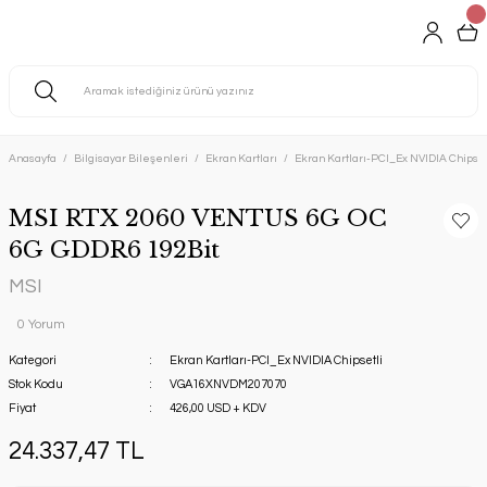
Anasayfa
Bilgisayar Bileşenleri
Ekran Kartları
Ekran Kartları-PCI_Ex NVIDIA Chipset
MSI RTX 2060 VENTUS 6G OC
6G GDDR6 192Bit
MSI
0 Yorum
Kategori
Ekran Kartları-PCI_Ex NVIDIA Chipsetli
Stok Kodu
VGA16XNVDM207070
Fiyat
426,00 USD + KDV
24.337,47 TL