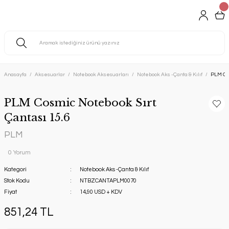
Anasayfa
Aksesuarlar
Notebook Aksesuarları
Notebook Aks -Çanta & Kılıf
PLM Cos
PLM Cosmic Notebook Sırt
Çantası 15.6
PLM
0 Yorum
Kategori
Notebook Aks -Çanta & Kılıf
Stok Kodu
NTBZCANTAPLM0070
Fiyat
14,90 USD + KDV
851,24 TL