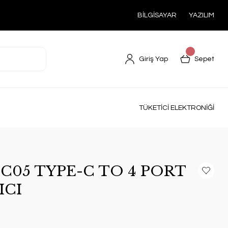
BİLGİSAYAR
YAZILIM
Giriş Yap
Sepet
TÜKETİCİ ELEKTRONİĞİ
C05 TYPE-C TO 4 PORT
ICI