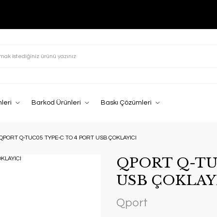
leri
Barkod Ürünleri
Baskı Çözümleri
QPORT Q-TUC05 TYPE-C TO 4 PORT USB ÇOKLAYICI
QPORT Q-TU
USB ÇOKLAY
Qport