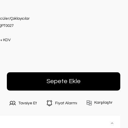
üler/Çoklayıcılar
QPT0027
 + KDV
Sepete Ekle
Karşılaştır
Tavsiye Et
Fiyat Alarmı