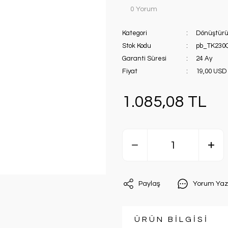
0 Yorum
Kategori
Dönüştürüc
Stok Kodu
pb_TK230
Garanti Süresi
24 Ay
Fiyat
19,00 USD
1.085,08 TL
Paylaş
Yorum Yaz
ÜRÜN BİLGİSİ