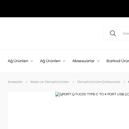
Ağ Ürünleri
Ağ Ürünleri
Aksesuarlar
Barkod Ürün
Anasayfa
Kablo ve Dönüştürücüler
Dönüştürücüler/Çoklayıcılar