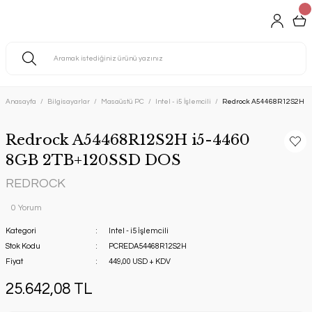
Anasayfa
Bilgisayarlar
Masaüstü PC
Intel - i5 İşlemcili
Redrock A54468R12S2H i5
Redrock A54468R12S2H i5-4460
8GB 2TB+120SSD DOS
REDROCK
0 Yorum
Kategori
Intel - i5 İşlemcili
Stok Kodu
PCREDA54468R12S2H
Fiyat
449,00 USD + KDV
25.642,08 TL