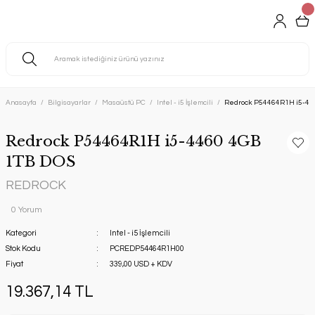
Anasayfa
Bilgisayarlar
Masaüstü PC
Intel - i5 İşlemcili
Redrock P54464R1H i5-44
Redrock P54464R1H i5-4460 4GB
1TB DOS
REDROCK
0 Yorum
Kategori
Intel - i5 İşlemcili
Stok Kodu
PCREDP54464R1H00
Fiyat
339,00 USD + KDV
19.367,14 TL