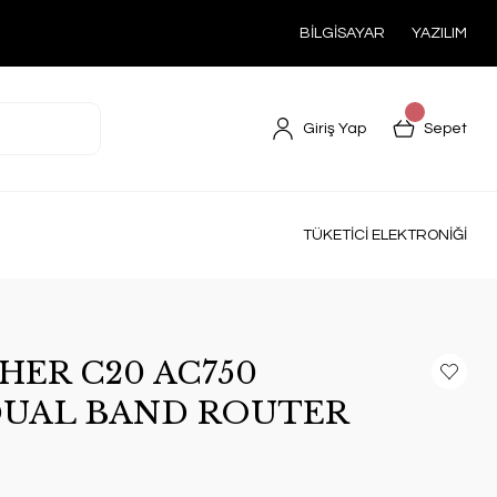
BİLGİSAYAR
YAZILIM
Giriş Yap
Sepet
TÜKETİCİ ELEKTRONİĞİ
HER C20 AC750
DUAL BAND ROUTER