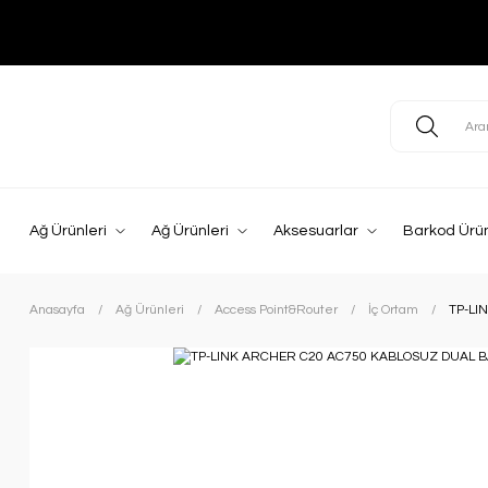
Ağ Ürünleri
Ağ Ürünleri
Aksesuarlar
Barkod Ürün
Anasayfa
Ağ Ürünleri
Access Point&Router
İç Ortam
TP-LI