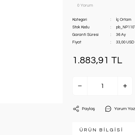
0 Yorum
Kategori
İç Ortam
Stok Kodu
pb_NP110
Garanti Süresi
36 Ay
Fiyat
33,00 USD
1.883,91 TL
Paylaş
Yorum Yaz
ÜRÜN BİLGİSİ