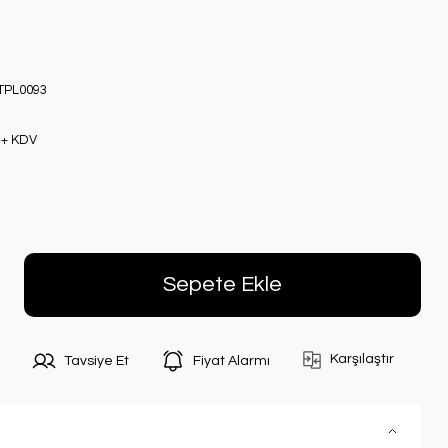
TPL0093
 + KDV
Sepete Ekle
Karşılaştır
Tavsiye Et
Fiyat Alarmı