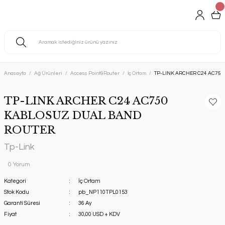
Anasayfa
Ağ Ürünleri
Access Point&Router
İç Ortam
TP-LINK ARCHER C24 AC75
TP-LINK ARCHER C24 AC750
KABLOSUZ DUAL BAND
ROUTER
Tp-Link
0 Yorum
Kategori
İç Ortam
Stok Kodu
pb_NP110TPL0153
Garanti Süresi
36 Ay
Fiyat
30,00 USD + KDV