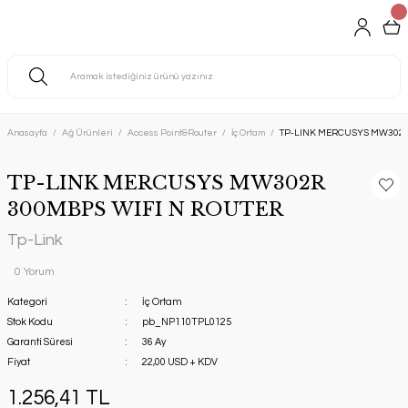
Anasayfa
Ağ Ürünleri
Access Point&Router
İç Ortam
TP-LINK MERCUSYS MW302R
TP-LINK MERCUSYS MW302R
300MBPS WIFI N ROUTER
Tp-Link
0 Yorum
Kategori
İç Ortam
Stok Kodu
pb_NP110TPL0125
Garanti Süresi
36 Ay
Fiyat
22,00 USD + KDV
1.256,41 TL