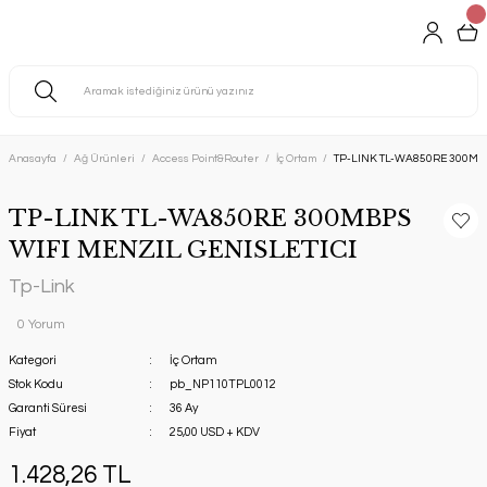
Anasayfa
Ağ Ürünleri
Access Point&Router
İç Ortam
TP-LINK TL-WA850RE 300MBP
TP-LINK TL-WA850RE 300MBPS
WIFI MENZIL GENISLETICI
Tp-Link
0 Yorum
Kategori
İç Ortam
Stok Kodu
pb_NP110TPL0012
Garanti Süresi
36 Ay
Fiyat
25,00 USD + KDV
1.428,26 TL