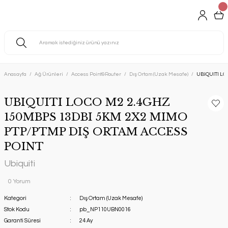
Anasayfa
Ağ Ürünleri
Access Point&Router
Dış Ortam (Uzak Mesafe)
UBIQUITI LO
UBIQUITI LOCO M2 2.4GHZ
150MBPS 13DBI 5KM 2X2 MIMO
PTP/PTMP DIŞ ORTAM ACCESS
POINT
Ubiquiti
0 Yorum
Kategori
Dış Ortam (Uzak Mesafe)
Stok Kodu
pb_NP110UBN0016
Garanti Süresi
24 Ay