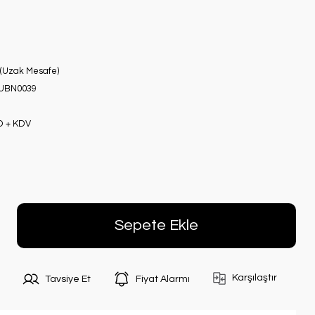
 (Uzak Mesafe)
UBN0039
D + KDV
Sepete Ekle
Karşılaştır
Tavsiye Et
Fiyat Alarmı