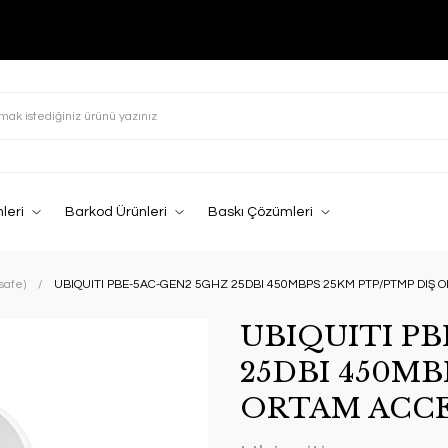
leri
Barkod Ürünleri
Baskı Çözümleri
safe)
UBIQUITI PBE-5AC-GEN2 5GHZ 25DBI 450MBPS 25KM PTP/PTMP DIŞ 
UBIQUITI PB
25DBI 450MB
ORTAM ACCE