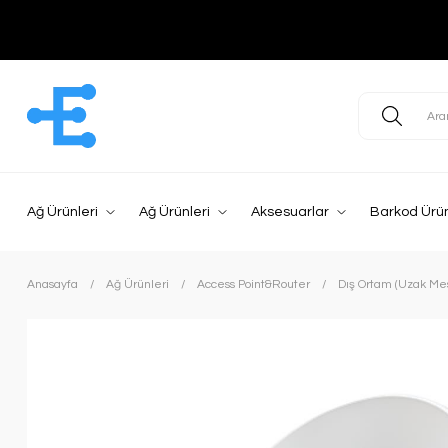
Ağ Ürünleri
Ağ Ürünleri
Aksesuarlar
Barkod Ürün
Anasayfa
Ağ Ürünleri
Access Point&Router
Dış Ortam (Uzak Me