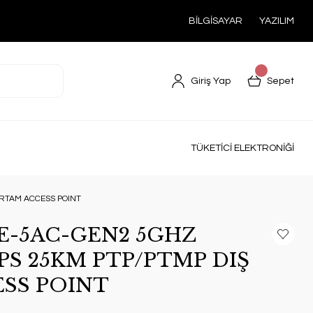
BİLGİSAYAR
YAZILIM
Giriş Yap
Sepet
TÜKETİCİ ELEKTRONİĞİ
ORTAM ACCESS POINT
E-5AC-GEN2 5GHZ
PS 25KM PTP/PTMP DIŞ
SS POINT