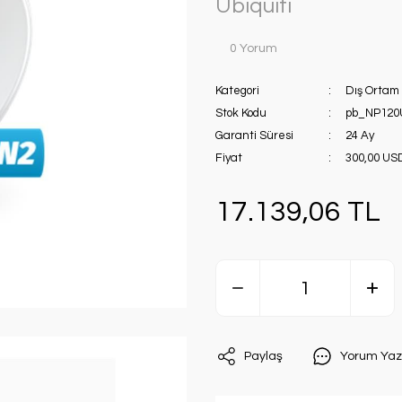
Ubiquiti
0 Yorum
Kategori
Dış Ortam
Stok Kodu
pb_NP120
Garanti Süresi
24 Ay
Fiyat
300,00 US
17.139,06 TL
Paylaş
Yorum Yaz