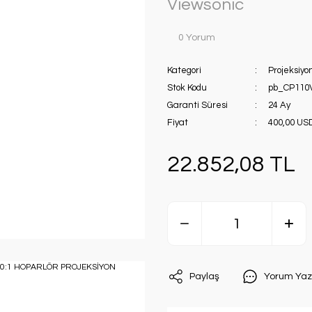
Viewsonic
0 Yorum
Kategori
Projeksiyo
Stok Kodu
pb_CP110
Garanti Süresi
24 Ay
Fiyat
400,00 US
22.852,08 TL
Paylaş
Yorum Yaz