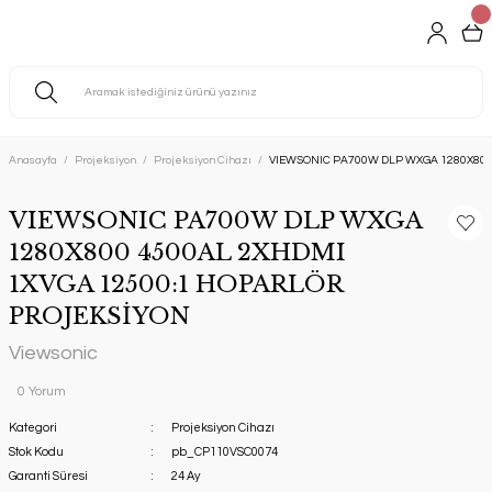
Anasayfa
Projeksiyon
Projeksiyon Cihazı
VIEWSONIC PA700W DLP WXGA 1280X800
VIEWSONIC PA700W DLP WXGA
1280X800 4500AL 2XHDMI
1XVGA 12500:1 HOPARLÖR
PROJEKSİYON
Viewsonic
0 Yorum
Kategori
Projeksiyon Cihazı
Stok Kodu
pb_CP110VSC0074
Garanti Süresi
24 Ay