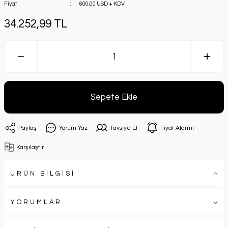
Fiyat
600,00 USD + KDV
34.252,99 TL
Sepete Ekle
Paylaş
Yorum Yaz
Tavsiye Et
Fiyat Alarmı
Karşılaştır
ÜRÜN BİLGİSİ
YORUMLAR