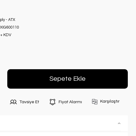
ly - ATX
IG600110
 + KDV
Sepete Ekle
Karşılaştır
Tavsiye Et
Fiyat Alarmı