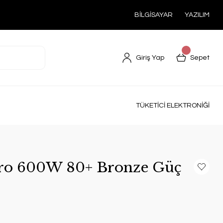
BİLGİSAYAR
YAZILIM
Giriş Yap
Sepet
TÜKETİCİ ELEKTRONİĞİ
ro 600W 80+ Bronze Güç