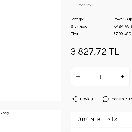
0 Yorum
Kategori
Power Supp
Stok Kodu
KASAPWRX
Fiyat
67,00 USD
3.827,72 TL
Paylaş
Yorum Yaz
ÜRÜN BİLGİSİ