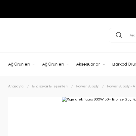
Ağ Ürünleri
Ağ Ürünleri
Aksesuarlar
Barkod Ürün
Anasayfa
Bilgisayar Bileşenleri
Power Supply
Power Supply - A