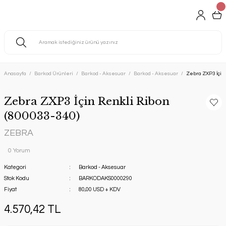
Anasayfa
Barkod Ürünleri
Barkod - Aksesuar
Barkod - Aksesuar
Zebra ZXP3 İçin
Zebra ZXP3 İçin Renkli Ribon
(800033-340)
ZEBRA
0 Yorum
Kategori
Barkod - Aksesuar
Stok Kodu
BARKODAKS0000290
Fiyat
80,00 USD + KDV
4.570,42 TL