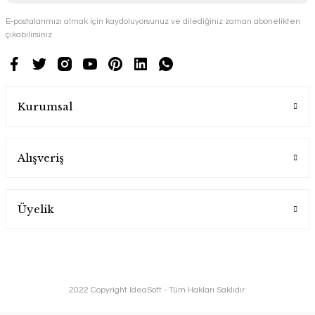
E-postalarımızı almak için kaydoluyorsunuz ve dilediğiniz zaman abonelikten
çıkabilirsiniz.
Kurumsal
Alışveriş
Üyelik
2022 Copyright IdeaSoft - Tüm Hakları Saklıdır.