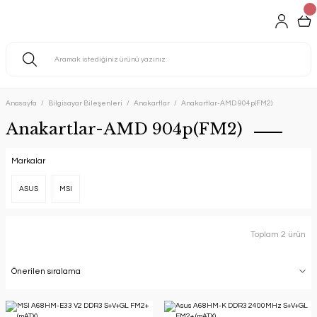
Anasayfa
Bilgisayar Bileşenleri
Anakartlar
Anakartlar-AMD 904p(FM2)
Anakartlar-AMD 904p(FM2)
Markalar
ASUS
MSI
Toplam 2 ürün