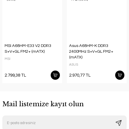
MSI A68HM-E33 V2 DDR3
Asus A68HM-K DDR3
S+V+GL FM2+ (mATX)
2400MHz S+V+GL FM2+
(mATX)
MSI
ASUS
2.799,38 TL
2.970,77 TL
Mail listemize kayıt olun