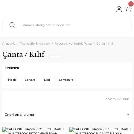
Anasayfa
Taşınabilir Bilgisayar
Aksesuar ve Yedek Parça
Çanta / Kılıf
Çanta / Kılıf
Markalar
Mack
Lenovo
Dell
Samsonite
Toplam 17 ürün