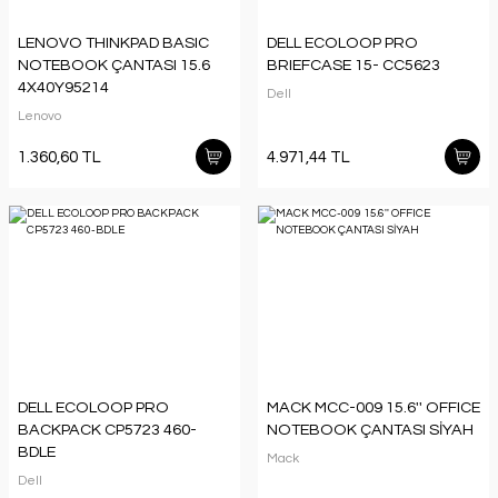
LENOVO THINKPAD BASIC
DELL ECOLOOP PRO
NOTEBOOK ÇANTASI 15.6
BRIEFCASE 15- CC5623
4X40Y95214
Dell
Lenovo
1.360,60 TL
4.971,44 TL
DELL ECOLOOP PRO
MACK MCC-009 15.6'' OFFICE
BACKPACK CP5723 460-
NOTEBOOK ÇANTASI SİYAH
BDLE
Mack
Dell