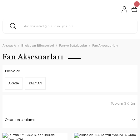
Anasayfa
Bilgisayar Bileşenleri
Fan ve Soğutucular
Fan Aksesuarları
Fan Aksesuarları
Markalar
AKASA
ZALMAN
Toplam 3 ürün