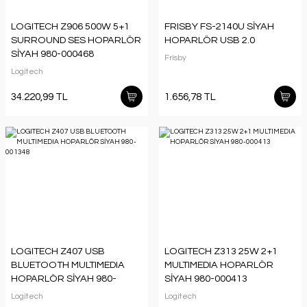
LOGITECH Z906 500W 5+1
FRISBY FS-2140U SİYAH
SURROUND SES HOPARLÖR
HOPARLÖR USB 2.0
SİYAH 980-000468
Frisby
Logitech
34.220,99 TL
1.656,78 TL
LOGITECH Z407 USB
LOGITECH Z313 25W 2+1
BLUETOOTH MULTIMEDIA
MULTIMEDIA HOPARLÖR
HOPARLÖR SİYAH 980-
SİYAH 980-000413
001348
Logitech
Logitech