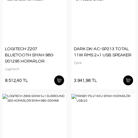
LOGITECH Z207
DARK DK-AC-SP213 TOTAL
BLUETOOTH SIYAH 980-
11W RMS 2+1 USB SPEAKER
001295 HOPARLOR
Dark
Logitech
8.512,40 TL
3.941,98 TL