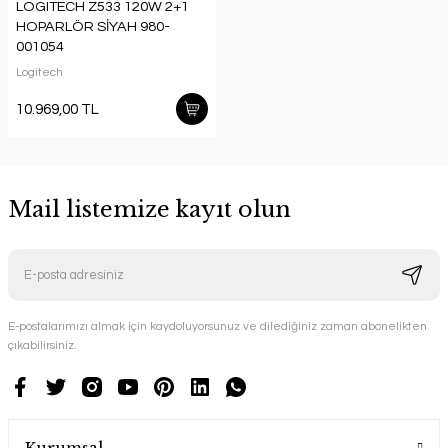
LOGITECH Z533 120W 2+1
HOPARLÖR SİYAH 980-
001054
Logitech
10.969,00 TL
Mail listemize kayıt olun
E-postalarımızı almak için kaydoluyorsunuz ve dilediğiniz zaman abonelikten
çıkabilirsiniz.
Kurumsal