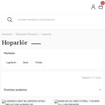
Anasayfa
Bilgisayar Parçaları
Hoparlör
Hoparlör
Markalar
Logitech
Dark
Frisby
Toplam 11 ürün