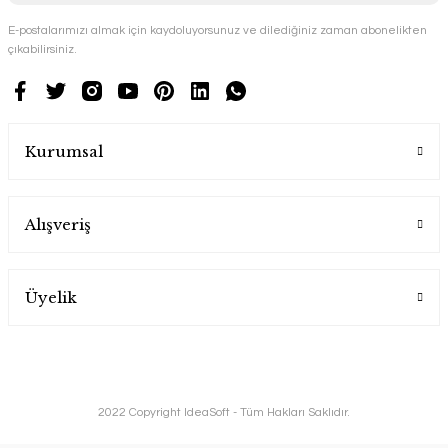
E-postalarımızı almak için kaydoluyorsunuz ve dilediğiniz zaman abonelikten
çıkabilirsiniz.
Kurumsal
Alışveriş
Üyelik
2022 Copyright IdeaSoft - Tüm Hakları Saklıdır.