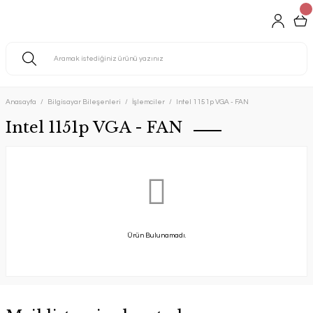
Anasayfa
Bilgisayar Bileşenleri
İşlemciler
Intel 1151p VGA - FAN
Intel 1151p VGA - FAN
Ürün Bulunamadı.