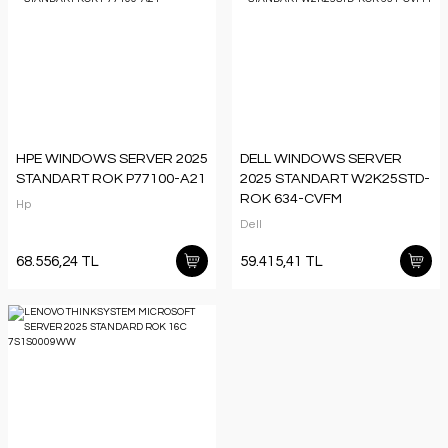
HPE WINDOWS SERVER 2025
DELL WINDOWS SERVER
STANDART ROK P77100-A21
2025 STANDART W2K25STD-
ROK 634-CVFM
Hp
Dell
68.556,24 TL
59.415,41 TL