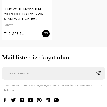
LENOVO THINKSYSTEM
MICROSOFT SERVER 2025
STANDARD ROK 16C
7S1S0009WW
Lenovo
74.212,13 TL
Mail listemize kayıt olun
E-postalarımızı almak için kaydoluyorsunuz ve dilediğiniz zaman abonelikten
çıkabilirsiniz.