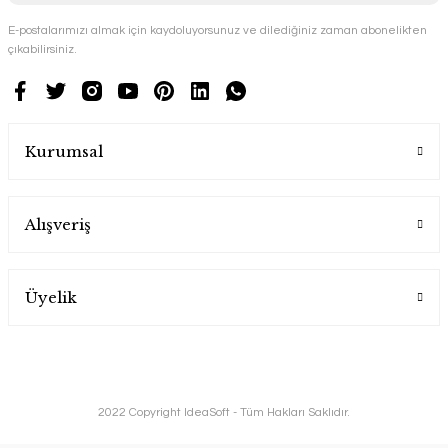
E-postalarımızı almak için kaydoluyorsunuz ve dilediğiniz zaman abonelikten
çıkabilirsiniz.
Kurumsal
Alışveriş
Üyelik
2022 Copyright IdeaSoft - Tüm Hakları Saklıdır.