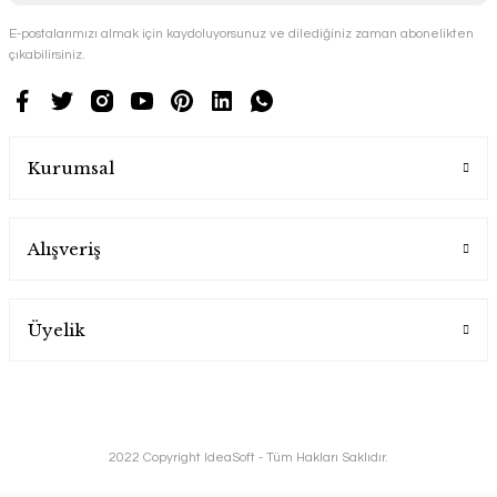
E-postalarımızı almak için kaydoluyorsunuz ve dilediğiniz zaman abonelikten
çıkabilirsiniz.
Kurumsal
Alışveriş
Üyelik
2022 Copyright IdeaSoft - Tüm Hakları Saklıdır.