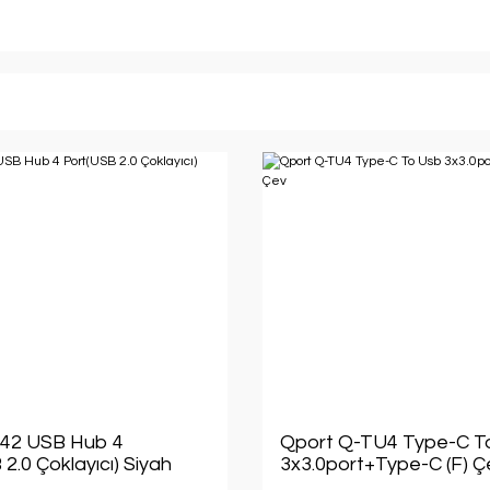
H42 USB Hub 4
Qport Q-TU4 Type-C T
2.0 Çoklayıcı) Siyah
3x3.0port+Type-C (F) Ç