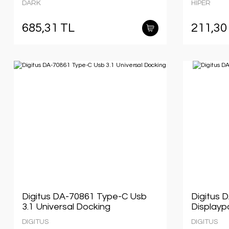
DARK
HIPER
685,31 TL
211,30
Digitus DA-70861 Type-C Usb
Digitus 
3.1 Universal Docking
Displaypo
DIGITUS
DIGITUS