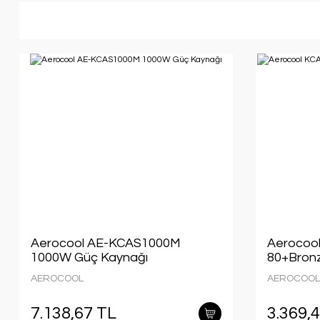
Aerocool AE-KCAS1000M
Aerocool
1000W Güç Kaynağı
80+Bron
AEROCOOL
AEROCOOL
7.138,67 TL
3.369,