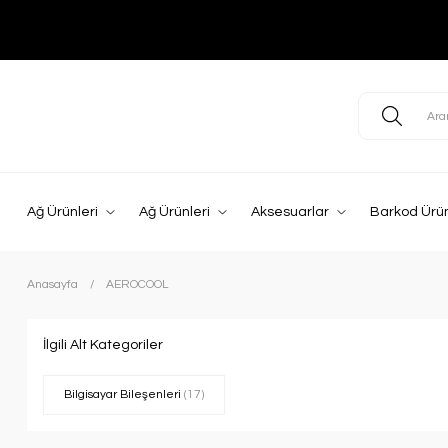
Ağ Ürünleri
Ağ Ürünleri
Aksesuarlar
Barkod Ürün
Anasayfa
AEROCOOL
İlgili Alt Kategoriler
Bilgisayar Bileşenleri
(17)