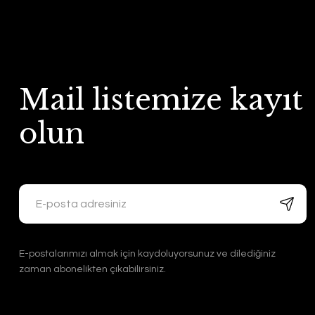
Mail listemize kayıt
olun
E-postalarımızı almak için kaydoluyorsunuz ve dilediğiniz
zaman abonelikten çıkabilirsiniz.