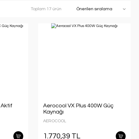
Toplam 17 ürün
Aktif
Aerocool VX Plus 400W Güç
Kaynağı
AEROCOOL
1.770,39 TL