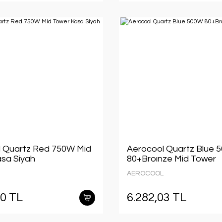
 Quartz Red 750W Mid
Aerocool Quartz Blue 
sa Siyah
80+Broınze Mid Tower
AEROCOOL
90 TL
6.282,03 TL