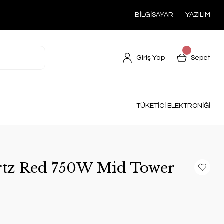
BİLGİSAYAR
YAZILIM
Giriş Yap
Sepet
TÜKETİCİ ELEKTRONİĞİ
rtz Red 750W Mid Tower