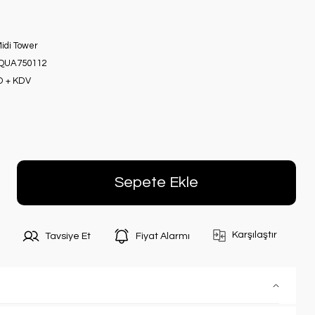
Midi Tower
QUA750112
D + KDV
Sepete Ekle
Karşılaştır
Tavsiye Et
Fiyat Alarmı