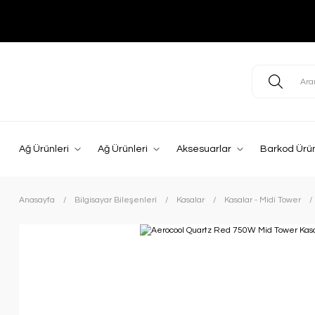
Ağ Ürünleri
Ağ Ürünleri
Aksesuarlar
Barkod Ürün
Anasayfa
Bilgisayar Bileşenleri
Kasalar
Kasalar - Midi Tower