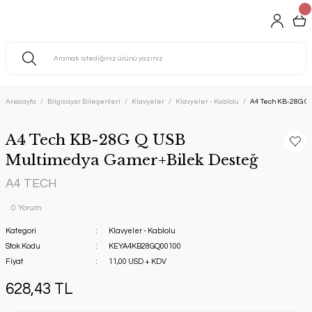
Anasayfa
Bilgisayar Bileşenleri
Klavyeler
Klavyeler - Kablolu
A4 Tech KB-28G Q
A4 Tech KB-28G Q USB
Multimedya Gamer+Bilek Desteğ
A4 TECH
0 Yorum
Kategori
Klavyeler - Kablolu
Stok Kodu
KEYA4KB28GQ00100
Fiyat
11,00 USD + KDV
628,43 TL