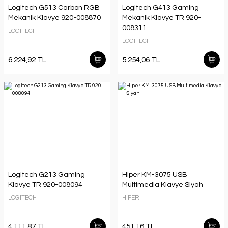
Logitech G513 Carbon RGB
Logitech G413 Gaming
Mekanik Klavye 920-008870
Mekanik Klavye TR 920-
008311
LOGITECH
LOGITECH
6.224,92 TL
5.254,06 TL
Logitech G213 Gaming
Hiper KM-3075 USB
Klavye TR 920-008094
Multimedia Klavye Siyah
LOGITECH
HIPER
4.111,87 TL
451,16 TL