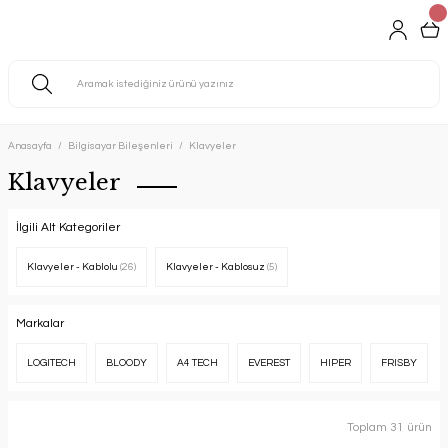
Anasayfa
Bilgisayar Bileşenleri
Klavyeler
Klavyeler
İlgili Alt Kategoriler
Klavyeler - Kablolu
(26)
Klavyeler - Kablosuz
(5)
Markalar
LOGITECH
BLOODY
A4 TECH
EVEREST
HIPER
FRISBY
Toplam 31 ürün