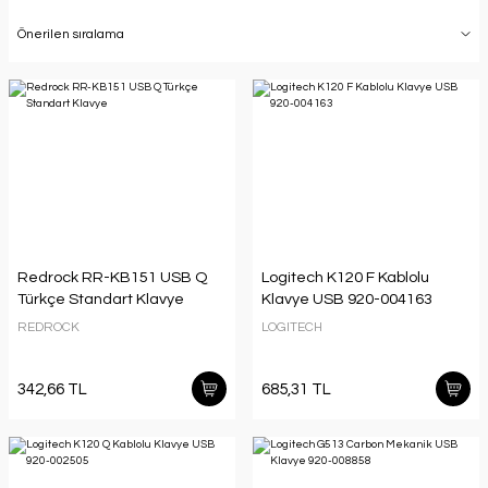
Redrock RR-KB151 USB Q
Logitech K120 F Kablolu
Türkçe Standart Klavye
Klavye USB 920-004163
REDROCK
LOGITECH
342,66 TL
685,31 TL