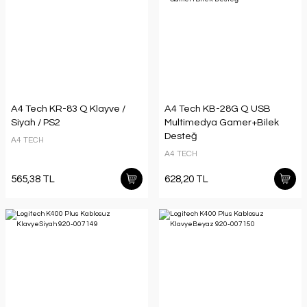
A4 Tech KR-83 Q Klayve /
A4 Tech KB-28G Q USB
Siyah / PS2
Multimedya Gamer+Bilek
Desteğ
A4 TECH
A4 TECH
565,38 TL
628,20 TL