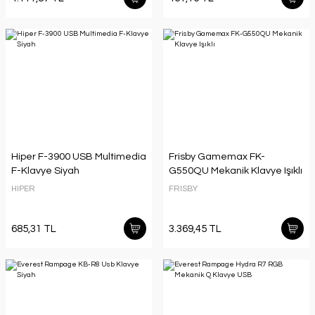
Hiper F-3900 USB Multimedia
Frisby Gamemax FK-
F-Klavye Siyah
G550QU Mekanik Klavye Işıklı
HIPER
FRISBY
685,31 TL
3.369,45 TL