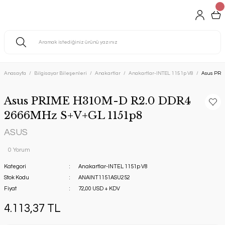
Anasayfa
Bilgisayar Bileşenleri
Anakartlar
Anakartlar-INTEL 1151p V8
Asus PRI
Asus PRIME H310M-D R2.0 DDR4
2666MHz S+V+GL 1151p8
ASUS
0 Yorum
Kategori
Anakartlar-INTEL 1151p V8
Stok Kodu
ANAINT1151ASU252
Fiyat
72,00 USD + KDV
4.113,37 TL