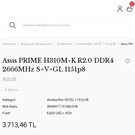
Anasayfa
Bilgisayar Bileşenleri
Anakartlar
Anakartlar-INTEL 1151p V8
Asus PRI
Asus PRIME H310M-K R2.0 DDR4
2666MHz S+V+GL 1151p8
ASUS
0 Yorum
Kategori
Anakartlar-INTEL 1151p V8
Stok Kodu
ANAINT1151ASU249
Fiyat
65,00 USD + KDV
3.713,46 TL