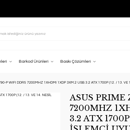
leri
Barkod Ürünleri
Baskı Çözümleri
90-P WIFI DDR5 7200MHZ 1XHDMI 1XDP 3XM.2 USB 3.2 ATX 1700P (12. / 13. VE 
ASUS PRIME 
7200MHZ 1XH
3.2 ATX 1700P 
İŞLEMCİ UY