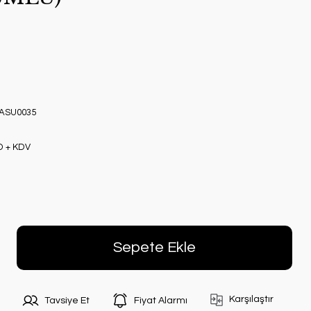
ASU0035
D + KDV
Sepete Ekle
Karşılaştır
Tavsiye Et
Fiyat Alarmı