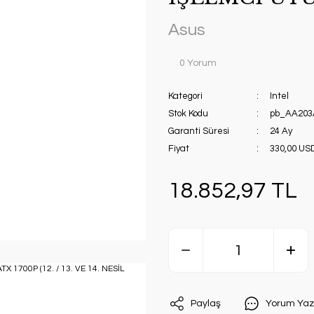
Asus
0 Yorum
Kategori
Intel
Stok Kodu
pb_AA203
Garanti Süresi
24 Ay
Fiyat
330,00 US
18.852,97 TL
Paylaş
Yorum Yaz