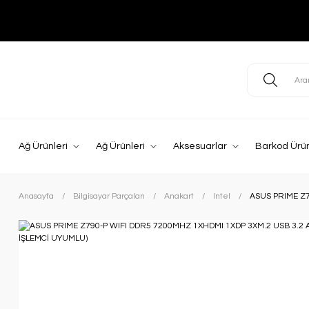
Ağ Ürünleri
Ağ Ürünleri
Aksesuarlar
Barkod Ürün
Anasayfa
Bilgisayar Parçaları
Anakart
Intel
ASUS PRIME Z7