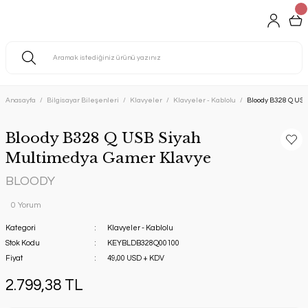
Anasayfa
Bilgisayar Bileşenleri
Klavyeler
Klavyeler - Kablolu
Bloody B328 Q USB
Bloody B328 Q USB Siyah
Multimedya Gamer Klavye
BLOODY
0 Yorum
Kategori
Klavyeler - Kablolu
Stok Kodu
KEYBLDB328Q00100
Fiyat
49,00 USD + KDV
2.799,38 TL