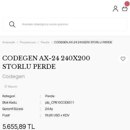
Anasayfa
Projeksiyon
Perde
CODEGEN AX-24 240X200 STORLU PERDE
CODEGEN AX-24 240X200
STORLU PERDE
Codegen
0 Yorum
Kategori
Perde
Stok Kodu
pb_CP810COD0011
Garanti Süresi
24 Ay
Fiyat
99,00 USD + KDV
5.655,89 TL