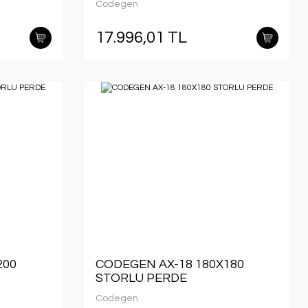
Codegen
17.996,01 TL
200
CODEGEN AX-18 180X180
STORLU PERDE
Codegen