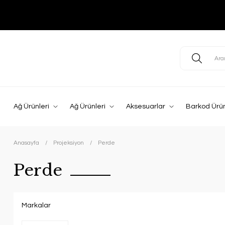
Ağ Ürünleri
Ağ Ürünleri
Aksesuarlar
Barkod Ürün
Anasayfa
Projeksiyon
Perde
Perde
Markalar