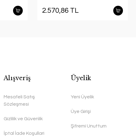
2.570,86 TL
Alışveriş
Üyelik
Mesafeli Satış
Yeni Üyelik
Sözleşmesi
Üye Girişi
Gizlilik ve Güvenlik
Şifremi Unuttum
İptal İade Koşullari