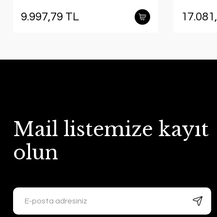
9.997,79 TL
17.081
Mail listemize kayıt
olun