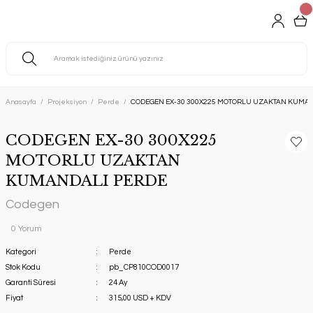
Anasayfa
Projeksiyon
Perde
CODEGEN EX-30 300X225 MOTORLU UZAKTAN KUMA
CODEGEN EX-30 300X225
MOTORLU UZAKTAN
KUMANDALI PERDE
Codegen
0 Yorum
Kategori
Perde
Stok Kodu
pb_CP810COD0017
Garanti Süresi
24 Ay
Fiyat
315,00 USD + KDV