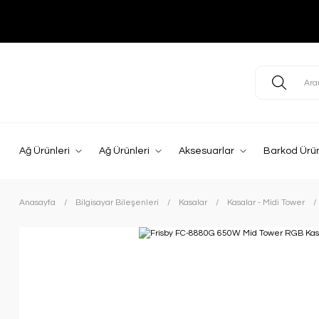
Ağ Ürünleri
Ağ Ürünleri
Aksesuarlar
Barkod Ürün
Anasayfa
Bilgisayar Bileşenleri
Kasalar
Kasalar - Midi Tower