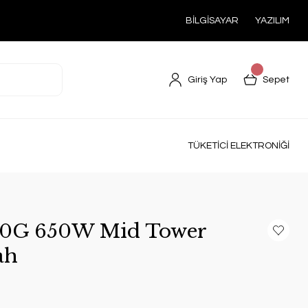
BİLGİSAYAR
YAZILIM
Giriş Yap
Sepet
TÜKETİCİ ELEKTRONİĞİ
80G 650W Mid Tower
ah