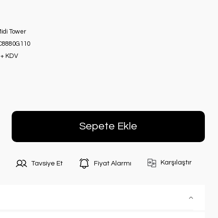
Midi Tower
8880G110
 + KDV
Sepete Ekle
Karşılaştır
Tavsiye Et
Fiyat Alarmı