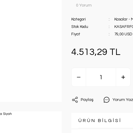
0 Yorum
Kategori
Kasalar - 
Stok Kodu
KASAFRFC
Fiyat
79,00 USD
4.513,29 TL
Paylaş
Yorum Yaz
ÜRÜN BİLGİSİ