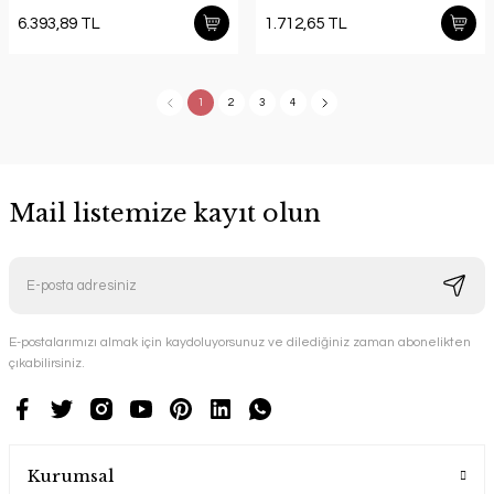
6.393,89 TL
1.712,65 TL
1
2
3
4
Mail listemize kayıt olun
E-postalarımızı almak için kaydoluyorsunuz ve dilediğiniz zaman abonelikten
çıkabilirsiniz.
Kurumsal