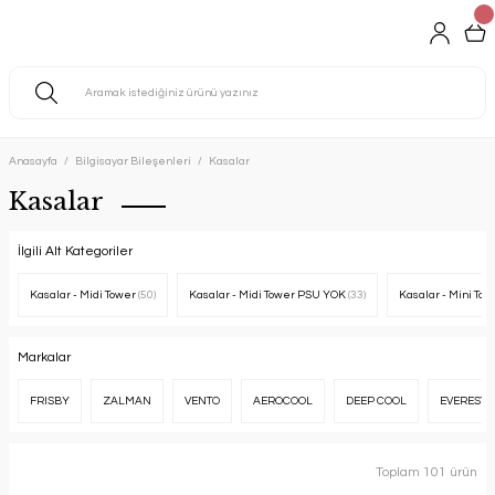
Anasayfa
Bilgisayar Bileşenleri
Kasalar
Kasalar
İlgili Alt Kategoriler
Kasalar - Midi Tower
(50)
Kasalar - Midi Tower PSU YOK
(33)
Kasalar - Mini To
Markalar
FRISBY
ZALMAN
VENTO
AEROCOOL
DEEP COOL
EVEREST
Toplam 101 ürün