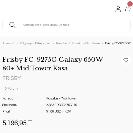
Anasayfa
Bilgisayar Bileşenleri
Kasalar
Kasalar - Midi Tower
Frisby FC-9275G Ga
Frisby FC-9275G Galaxy 650W
80+ Mid Tower Kasa
FRISBY
0 Yorum
Kategori
Kasalar - Midi Tower
Stok Kodu
KASAFRGC9275G110
Fiyat
91,00 USD + KDV
5.196,95 TL