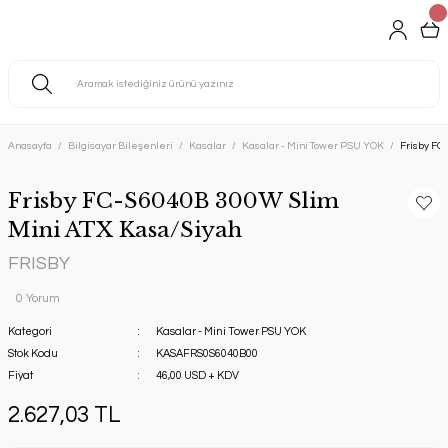
Anasayfa
Bilgisayar Bileşenleri
Kasalar
Kasalar - Mini Tower PSU YOK
Frisby FC
Frisby FC-S6040B 300W Slim
Mini ATX Kasa/Siyah
FRISBY
0 Yorum
Kategori
Kasalar - Mini Tower PSU YOK
Stok Kodu
KASAFRS0S6040B00
Fiyat
46,00 USD + KDV
2.627,03 TL