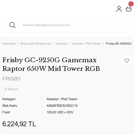
Anasayfa
Bilgisayar Bileşenleri
Kasalar
Kasalar - Midi Tower
Frisby GC-9250G G
Frisby GC-9250G Gamemax
Raptor 650W Mid Tower RGB
FRISBY
0 Yorum
Kategori
Kasalar - Midi Tower
Stok Kodu
KASAFRGC9250G110
Fiyat
109,00 USD + KDV
6.224,92 TL