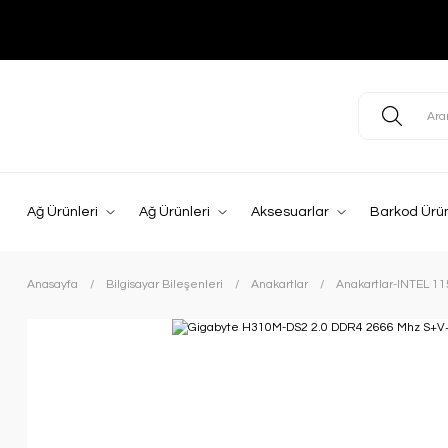
Ağ Ürünleri
Ağ Ürünleri
Aksesuarlar
Barkod Ürün
Anasayfa
Bilgisayar Bileşenleri
Anakartlar
Anakartlar-INTEL 1