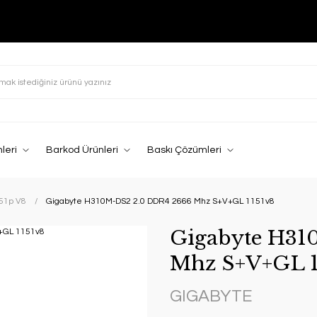
leri
Barkod Ürünleri
Baskı Çözümleri
151p V8
Gigabyte H310M-DS2 2.0 DDR4 2666 Mhz S+V+GL 1151v8
Gigabyte H31
Mhz S+V+GL 1
GIGABYTE