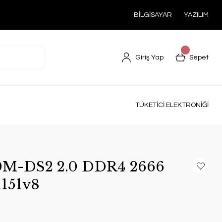
BİLGİSAYAR
YAZILIM
Giriş Yap
Sepet
TÜKETİCİ ELEKTRONİĞİ
0M-DS2 2.0 DDR4 2666
151v8