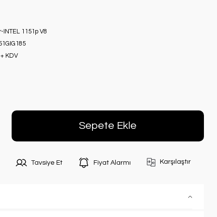
r-INTEL 1151p V8
51GIG185
 + KDV
Sepete Ekle
Karşılaştır
Tavsiye Et
Fiyat Alarmı