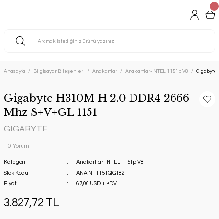
Anasayfa
Bilgisayar Bileşenleri
Anakartlar
Anakartlar-INTEL 1151p V8
Gigabyte
Gigabyte H310M H 2.0 DDR4 2666
Mhz S+V+GL 1151
GIGABYTE
0 Yorum
Kategori
Anakartlar-INTEL 1151p V8
Stok Kodu
ANAINT1151GIG182
Fiyat
67,00 USD + KDV
3.827,72 TL