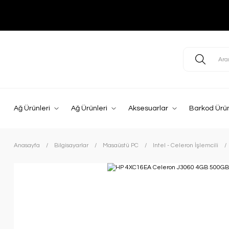
Ağ Ürünleri
Ağ Ürünleri
Aksesuarlar
Barkod Ürün
Anasayfa
Bilgisayarlar
Masaüstü PC
Intel - Celeron İşlemcili