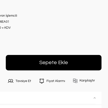
eron İşlemcili
6EA01
D + KDV
Sepete Ekle
Karşılaştır
Tavsiye Et
Fiyat Alarmı