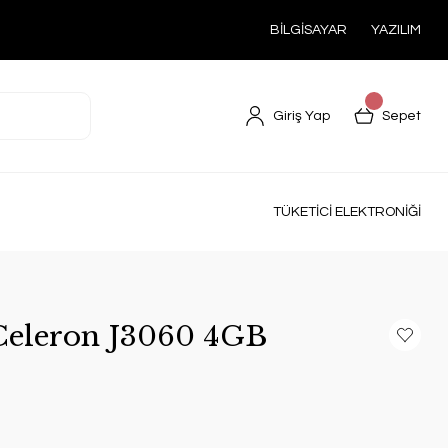
BİLGİSAYAR
YAZILIM
Giriş Yap
Sepet
TÜKETİCİ ELEKTRONİĞİ
eleron J3060 4GB