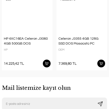
HP 4XC16EA Celeron J3060
Celeron J3355 4GB 128G
4GB 500GB DOS
SSD DOS Masaüstü PC
HP
OEM
14.225,42 TL
7.369,80 TL
Mail listemize kayıt olun