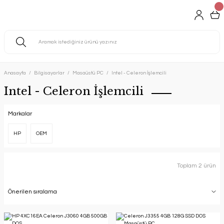
Anasayfa
Bilgisayarlar
Masaüstü PC
Intel - Celeron İşlemcili
Intel - Celeron İşlemcili
Markalar
HP
OEM
Toplam 2 ürün