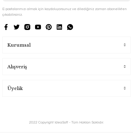
E-postalarımızı almak için kaydoluyorsunuz ve dilediğiniz zaman abonelikten
çıkabilirsiniz.
Kurumsal
Alışveriş
Üyelik
2022 Copyright IdeaSoft - Tüm Hakları Saklıdır.