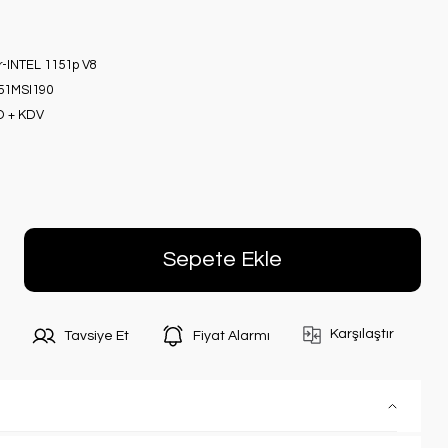
r-INTEL 1151p V8
51MSI190
D + KDV
Sepete Ekle
Karşılaştır
Tavsiye Et
Fiyat Alarmı