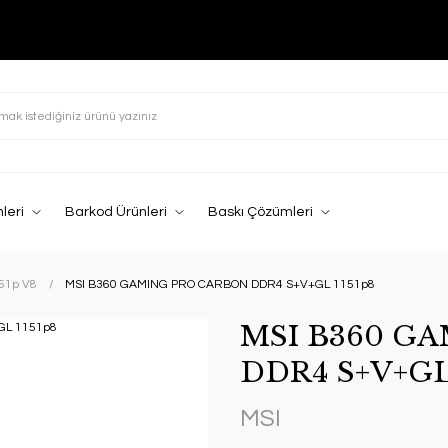
leri
Barkod Ürünleri
Baskı Çözümleri
151p V8
MSI B360 GAMING PRO CARBON DDR4 S+V+GL 1151p8
MSI B360 G
DDR4 S+V+GL
MSI