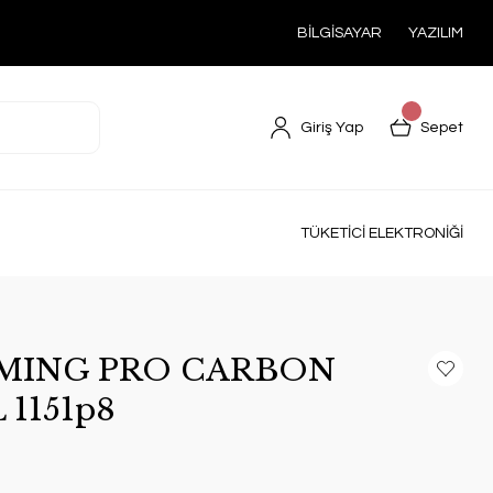
BİLGİSAYAR
YAZILIM
Giriş Yap
Sepet
TÜKETİCİ ELEKTRONİĞİ
AMING PRO CARBON
 1151p8