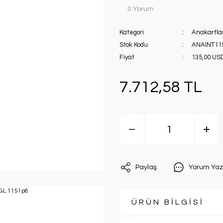
0 Yorum
Kategori
Anakartla
Stok Kodu
ANAINT11
Fiyat
135,00 US
7.712,58 TL
Paylaş
Yorum Yaz
ÜRÜN BİLGİSİ