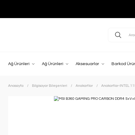
Ağ Ürünleri
Ağ Ürünleri
Aksesuarlar
Barkod Ürün
Anasayfa
Bilgisayar Bileşenleri
Anakartlar
Anakartlar-INTEL 1