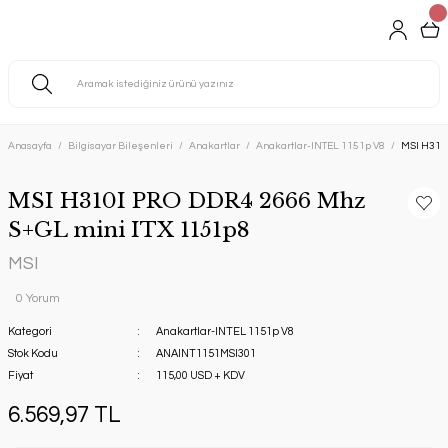
Anasayfa
Bilgisayar Bileşenleri
Anakartlar
Anakartlar-INTEL 1151p V8
MSI H310
MSI H310I PRO DDR4 2666 Mhz
S+GL mini ITX 1151p8
MSI
0 Yorum
Kategori
Anakartlar-INTEL 1151p V8
Stok Kodu
ANAINT1151MSI301
Fiyat
115,00 USD + KDV
6.569,97 TL