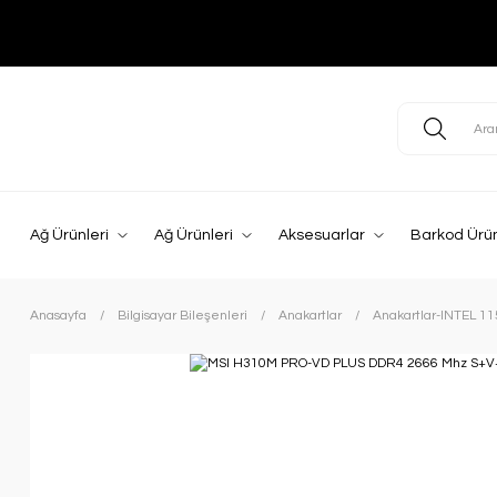
Ağ Ürünleri
Ağ Ürünleri
Aksesuarlar
Barkod Ürün
Anasayfa
Bilgisayar Bileşenleri
Anakartlar
Anakartlar-INTEL 1