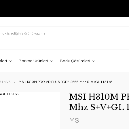
leri
Barkod Ürünleri
Baskı Çözümleri
151p V8
MSI H310M PRO-VD PLUS DDR4 2666 Mhz S+V+GL 1151p8
MSI H310M P
Mhz S+V+GL 1
MSI