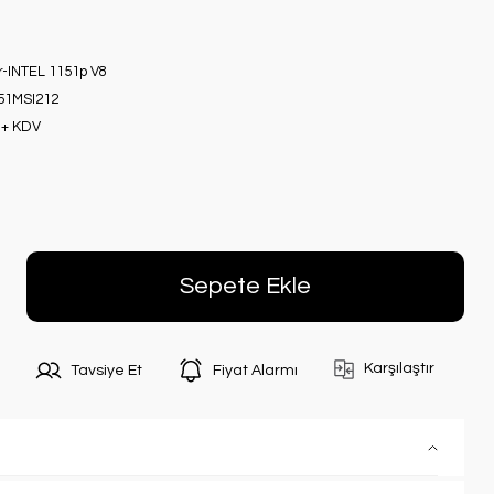
r-INTEL 1151p V8
51MSI212
 + KDV
Sepete Ekle
Karşılaştır
Tavsiye Et
Fiyat Alarmı