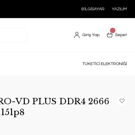
BİLGİSAYAR
YAZILIM
Giriş Yap
Sepet
TÜKETİCİ ELEKTRONİĞİ
RO-VD PLUS DDR4 2666
151p8