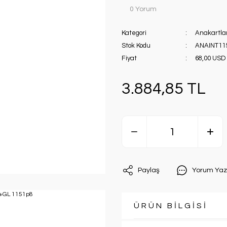
0 Yorum
Kategori
Anakartla
Stok Kodu
ANAINT11
Fiyat
68,00 USD
3.884,85 TL
Paylaş
Yorum Yaz
ÜRÜN BİLGİSİ