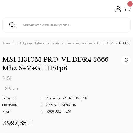
Anasayfa
Bilgisayar Bileşenleri
Anakartlar
Anakartlar-INTEL 1151p V8
MSI H310
MSI H310M PRO-VL DDR4 2666
Mhz S+V+GL 1151p8
MSI
0 Yorum
Kategori
Anakartlar-INTEL 1151p V8
Stok Kodu
ANAINT1151MSI216
Fiyat
70,00 USD + KDV
3.997,65 TL